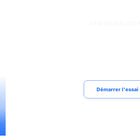
ET SI VOUS ALLIEZ 
Baux, cautionnement, quittances et relan
huissier de justice, sécurise chaque é
de difficul
Démarrer l'essai 
Gratuit pour commencer · 30 jours offerts · Migratio