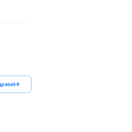
PLUS LOIN ?
ces : Qalimo, créé par un ancien
tape et vous accompagne en cas
té.
gratuit
n gratuite · Satisfait ou remboursé 6 mois