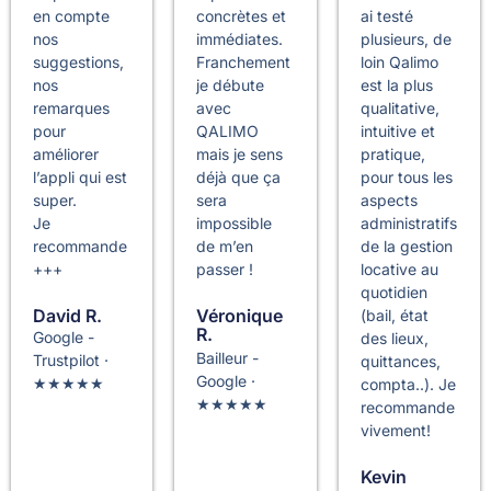
en compte
concrètes et
ai testé
nos
immédiates.
plusieurs, de
suggestions,
Franchement
loin Qalimo
nos
je débute
est la plus
remarques
avec
qualitative,
pour
QALIMO
intuitive et
améliorer
mais je sens
pratique,
l’appli qui est
déjà que ça
pour tous les
super.
sera
aspects
Je
impossible
administratifs
recommande
de m’en
de la gestion
+++
passer !
locative au
quotidien
David R.
Véronique
(bail, état
R.
Google -
des lieux,
Bailleur -
Trustpilot ·
quittances,
Google ·
★★★★★
compta..). Je
★★★★★
recommande
vivement!
Kevin