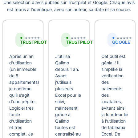
Une sélection d’avis publiés sur Trustpilot et Google. Chaque avis
est repris à l’identique, avec son auteur, sa date et sa source.
●
●
●
⭐⭐⭐⭐⭐
⭐⭐⭐⭐⭐
⭐⭐⭐⭐⭐
TRUSTPILOT
TRUSTPILOT
GOOGLE
Après un an
J’utilise
Cet outil est
d’utilisation
Qalimo
génial ! Il
(un immeuble
depuis 1 an.
simplifie la
de 5
Avant
vérification
appartements)
j’utilisais
des
je confirme
plusieurs
paiements
qu’il s’agit
Excel pour le
des
d’une pépite.
suivi,
locataires,
Logiciel très
maintenant
évitant ainsi
facile
grâce à
la lourdeur lié
d’utilisation
Qalimo
à l’utilisation
et très
toutes est
de tableaux
complet. Je
centralisé au
Excel. De