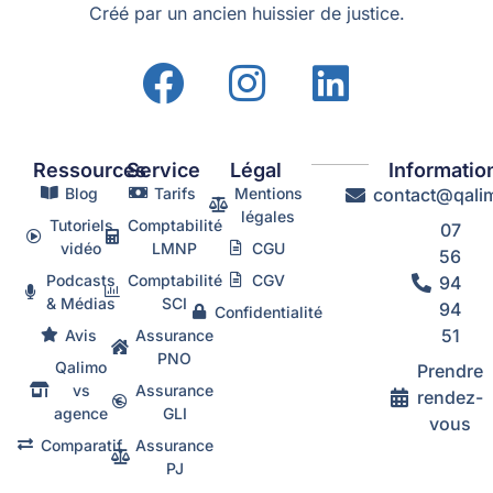
Créé par un ancien huissier de justice.
Ressources
Service
Légal
Informatio
Blog
Tarifs
Mentions
contact@qalim
légales
Tutoriels
Comptabilité
07
vidéo
LMNP
CGU
56
Podcasts
Comptabilité
CGV
94
& Médias
SCI
94
Confidentialité
51
Avis
Assurance
PNO
Qalimo
Prendre
vs
Assurance
rendez-
agence
GLI
vous
Comparatif
Assurance
PJ