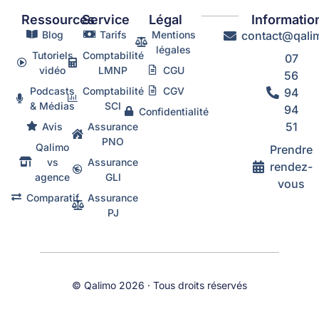
Ressources
Service
Légal
Informatio
Blog
Tarifs
Mentions
contact@qalim
légales
Tutoriels
Comptabilité
07
vidéo
LMNP
CGU
56
Podcasts
Comptabilité
CGV
94
& Médias
SCI
94
Confidentialité
51
Avis
Assurance
PNO
Qalimo
Prendre
vs
Assurance
rendez-
agence
GLI
vous
Comparatif
Assurance
PJ
© Qalimo 2026 · Tous droits réservés