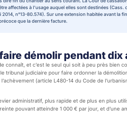
dire fin du chantier au sens courant. La Cour de cassation r
'être affectées à l'usage auquel elles sont destinées (Cass. 
 2014, n°13-80.574). Sur une extension habitée avant la fin 
précoce que la dernière facture.
 faire démolir pendant dix
de connaît, et c’est le seul qui soit à peu près bie
le tribunal judiciaire pour faire ordonner la démoliti
l’achèvement (article L480-14 du Code de l’urbanism
evier administratif, plus rapide et de plus en plus ut
treinte pouvant atteindre 1 000 € par jour, et d’une