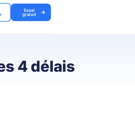
Essai
r
gratuit
es 4 délais