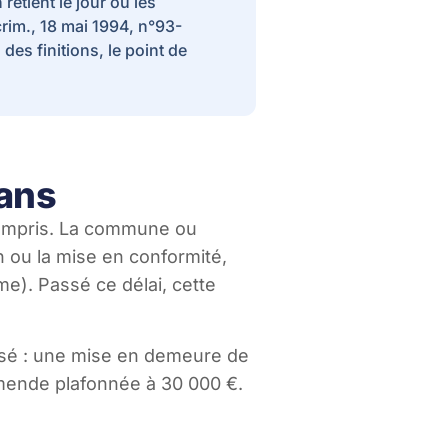
etient le jour où les
crim., 18 mai 1994, n°93-
des finitions, le point de
 ans
n compris. La commune ou
on ou la mise en conformité,
e). Passé ce délai, cette
ilisé : une mise en demeure de
 amende plafonnée à 30 000 €.