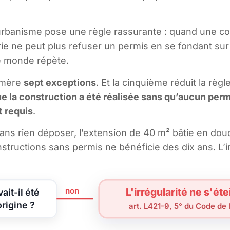
l’urbanisme pose une règle rassurante : quand une c
ie ne peut plus refuser un permis en se fondant sur l’i
le monde répète.
umère
sept exceptions
. Et la cinquième réduit la règl
e la construction a été réalisée sans qu’aucun permi
t requis
.
ans rien déposer, l’extension de 40 m² bâtie en dou
tructions sans permis ne bénéficie des dix ans. L’irr
L'irrégularité ne s'éte
non
ait-il été
origine ?
art. L421-9, 5° du Code de