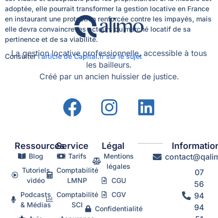
adoptée, elle pourrait transformer la gestion locative en France
en instaurant une protection renforcée contre les impayés, mais
elle devra convaincre les acteurs du marché locatif de sa
pertinence et de sa viabilité.
La gestion locative professionnelle, accessible à tous
Consulter
l’article de Capital.fr sur le sujet
les bailleurs.
Créé par un ancien huissier de justice.
Ressources
Service
Légal
Informatio
Blog
Tarifs
Mentions
contact@qalim
légales
Tutoriels
Comptabilité
07
vidéo
LMNP
CGU
56
Podcasts
Comptabilité
CGV
94
& Médias
SCI
94
Confidentialité