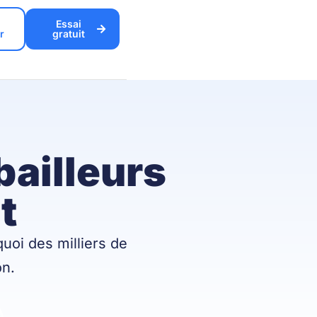
Essai
r
gratuit
bailleurs
t
uoi des milliers de
on.