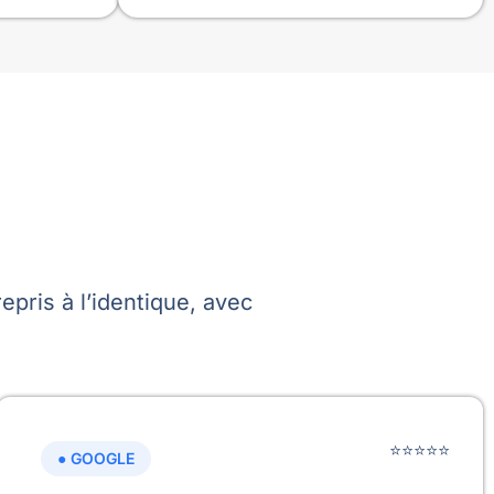
facilement à leurs quitta
à leurs documents direc
depuis leur espace.
Bien sûr, cela représente 
petit coût annuel, mais l
gagné et la tranquillité d'
apportée compensent
largement cet investisse
C'est typiquement le gen
d'outil que l'on ne regret
d'avoir adopté et que je
recommande sans hésita
epris à l’identique, avec
tous les propriétaires so
gérer leurs biens de mani
simple et efficace.
⭐⭐⭐⭐⭐
● GOOGLE