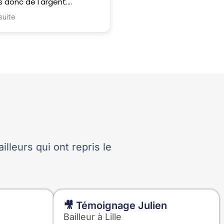
 donc de l'argent.
satisfait de mon choix.
r de la réactivité et
 suite
Lire la suite
e PATIENCE de la
L'application est très bie
forme a nous répondre sur
pensée, intuitive et perm
at quand on a une
gagner un temps précieu
on...
la gestion locative au quo
Tout est centralisé et les
fonctionnalités réponden
parfaitement aux besoins
propriétaire.
Mais ce qui m'a le plus sur
c'est la qualité du service 
Les conseillers sont à l'éc
lleurs qui ont repris le
disponibles et répondent
rapidement lorsque l'on 
question ou un doute.
Du côté des locataires, le
retours sont également t
🎥 Témoignage Julien
positifs. Ils apprécient
Bailleur à Lille
notamment d'avoir accè