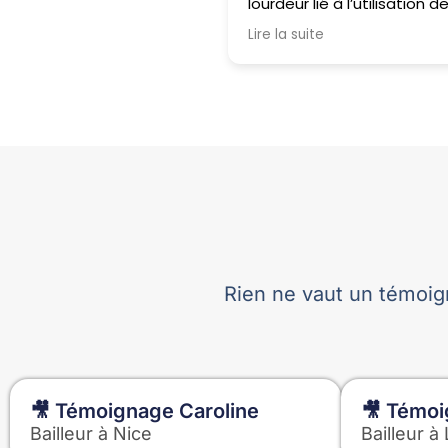
lourdeur lié à l’utilisation d
tableaux Excel. De plus, les
Lire la suite
modèles de baux sont bie
conçus et professionnels, 
mieux que tous les baux
médiocres que l’on trouve
couramment.
Rien ne vaut un témoign
🎥 Témoignage Caroline
🎥 Témoi
Bailleur à Nice
Bailleur à