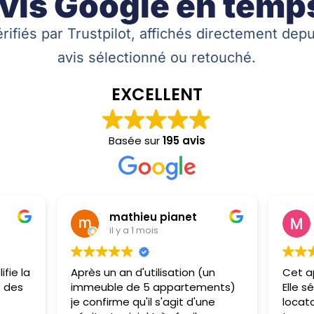
vis Google en temps
érifiés par Trustpilot, affichés directement dep
avis sélectionné ou retouché.
EXCELLENT
Basée sur
195 avis
mathieu pianet
il y a 1 mois
ifie la
Après un an d'utilisation (un
Cet ap
s des
immeuble de 5 appartements)
Elle sé
je confirme qu'il s'agit d'une
locata