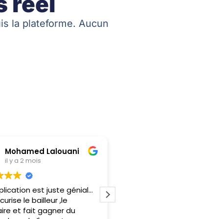
 réel
uis la plateforme. Aucun
Mohamed Lalouani
Cellucci Mathieu
il y a 2 mois
il y a 2 mois
lication est juste génial...
J'utilise Qalimo depuis q
curise le bailleur ,le
mois pour la gestion de 5
ire et fait gagner du
logements et je suis vra