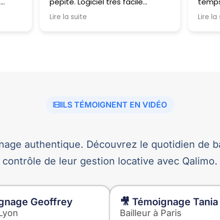
e
pépite. Logiciel très facile
temps
d'utilisation et très complet. Je
A note
Lire la suite
Lire la
n
note également la réactivité
grand
bien
des gestionnaires qui peuvent
plate
me contacter par téléphone
le ch
pour répondre à une question.
questi
Cela fait plaisir de nos jours de
tomber sur des personnes
compétentes et accessibles.
Continuez comme ca.
ILS TÉMOIGNENT EN VIDÉO
age authentique. Découvrez le quotidien de bai
contrôle de leur gestion locative avec Qalimo.
gnage Geoffrey
🎥 Témoignage Tania
 Lyon
Bailleur à Paris