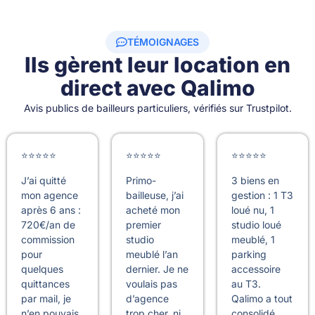
TÉMOIGNAGES
Ils gèrent leur location en
direct avec Qalimo
Avis publics de bailleurs particuliers, vérifiés sur Trustpilot.
⭐⭐⭐⭐⭐
⭐⭐⭐⭐⭐
⭐⭐⭐⭐⭐
J’ai quitté
Primo-
3 biens en
mon agence
bailleuse, j’ai
gestion : 1 T3
après 6 ans :
acheté mon
loué nu, 1
720€/an de
premier
studio loué
commission
studio
meublé, 1
pour
meublé l’an
parking
quelques
dernier. Je ne
accessoire
quittances
voulais pas
au T3.
par mail, je
d’agence
Qalimo a tout
n’en pouvais
trop cher, ni
consolidé