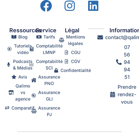
Ressources
Service
Légal
Informatio
Blog
Tarifs
Mentions
contact@qalim
légales
Tutoriels
Comptabilité
07
vidéo
LMNP
CGU
56
Podcasts
Comptabilité
CGV
94
& Médias
SCI
94
Confidentialité
51
Avis
Assurance
PNO
Qalimo
Prendre
vs
Assurance
rendez-
agence
GLI
vous
Comparatif
Assurance
PJ