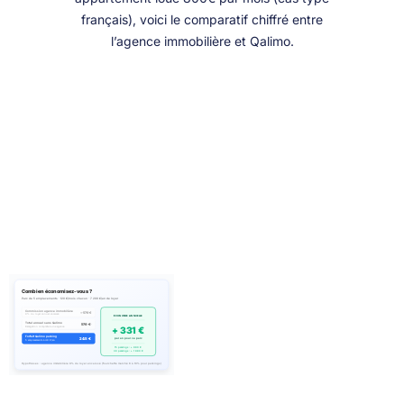
français), voici le comparatif chiffré entre
l’agence immobilière et Qalimo.
Combien économisez-vous ?
Parc de 5 emplacements · 120 €/mois chacun · 7 200 €/an de loyer
Commission agence immobilière
~ 576 €
8% du loyer annuel encaissé
ÉCONOMIE ANNUELLE
Total annuel sans Qalimo
576 €
+ 331 €
Délégation complète à une agence
Forfait Qalimo parking
245 €
par an pour ce parc
5 emplacements à 49 €/an
15 parkings : + 990 €
30 parkings : + 1 980 €
Hypothèses : agence immobilière 8% du loyer encaissé (fourchette marché 6 à 10% pour parkings)