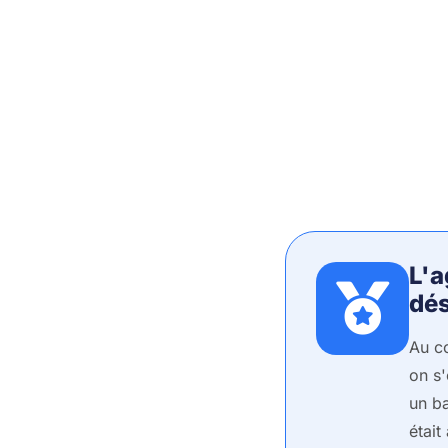
L'a
dé
Au c
on s'
un ba
était