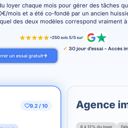
u loyer chaque mois pour gérer des tâches qu
/mois et a été co-fondé par un ancien huissier
equel des deux modèles correspond vraiment à v
✓
30 jour d’essai – Accès 
rer un essai gratuit
Agence im
9.2 / 10
8 à 12% du loyer
Dél