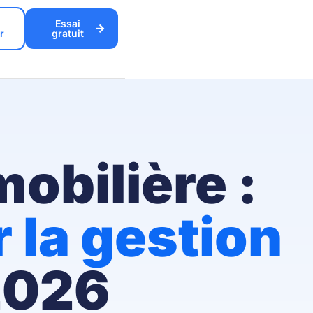
Essai
r
gratuit
obilière :
 la gestion
2026