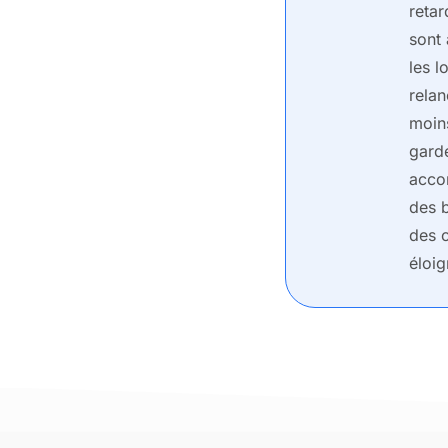
retar
sont 
les l
rela
moin
garde
accom
des b
des c
éloig