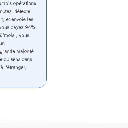
 trois opérations
nutes, détecte
n, et envoie les
: vous payez 94%
€/mois), vous
 un
 grande majorité
de du sens dans
à l'étranger,