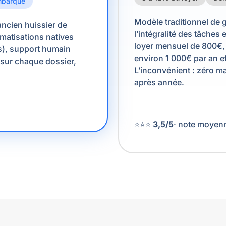
mbarqué
Modèle traditionnel de 
ancien huissier de
l’intégralité des tâche
tomatisations natives
loyer mensuel de 800€, 
s), support humain
environ 1 000€ par an et
 sur chaque dossier,
L’inconvénient : zéro maî
après année.
⭐⭐⭐
3,5/5
· note moyenn