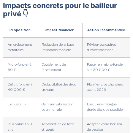
Impacts concrets pour le bailleur
privé 👇
Proposition
Impact financier
Action recommandée
Amortissement
Réduction de la base
Réviser vos cadres
forfaitaire
imposable foncière
d’investissement
Micro-foncier à
Doublement de
Passer en micro-foncier
50 %
l’abattement
si < 30 000 €
Déficit foncier à
Déductibilité des gros
Planifier gros chantiers
40 000 €
travaux
avant 2026
Exclusion IFI
Gain sur valorisation
Basculer en longue
patrimoniale
durée dès que possible
Plus-value à 20
Accélération de l’exit
Adapter votre horizon
ans
strategy
de cession