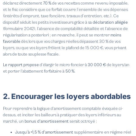
déclarez directement
70 %
de vos recettes comme revenu imposable,
et le fisc considère que ce forfait couvre l’ensemble de vos dépenses
(intérêts d’emprunt, taxe foncière, travaux d’entretien, etc.). Ce
dispositif séduit les petits investisseurs grâce à sa
déclaration allégée
(formulaire 2042), l’absence de comptabilité détaillée et l’absence de
régularisation a posteriori ; en revanche, il peut se montrer
moins
favorable
dès lors que vos charges réelles dépassent 30 % de vos
loyers, ou que vos loyers frôlent le plafond de 15 000 €, vous privant
alors de toute souplesse fiscale.
Le rapport propose
d’élargir le micro-foncier à
30 000 €
de loyers/an
et porter l’abattement forfaitaire à
50 %
.
2. Encourager les loyers abordables
Pour reprendre la logique d’amortissement comptable évoquée ci-
dessus, et inciter les bailleurs à pratiquer des loyers inférieurs au
marché, un
bonus d’amortissement
serait octroyé :
Jusqu’à
+1,5 %
d’amortissement
supplémentaire en régime réel