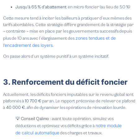
Jusqu’à
65 %
d’abattement
en micro-foncier (au lieu de 50 %)
Cette mesure tend à inciter les bailleurs à pratiquer d’eux mêmes des
tarifs abordables. Cette stratégie diffère grandement de la stratégie par
« contrainte » mise en place par les gouvernements successifs depuis
zones tendues et de
plus de 10 ans avec l’élargissement des
l’encadrement des loyers
.
On passe alors d’un système punitif à un système incitatif.
3. Renforcement du déficit foncier
Actuellement, les déficits fonciers imputables sur le revenu global sont
plafonnés à
10 700 €
par an. Le rapport préconise de relever ce plafond
à
40 000 €
, afin de dynamiser les opérations de rénovation lourde.
💡 Conseil Qalimo
: avant toute opération, simulez vos
notre module
déductions et optimisez vos déficits grâce à
de calcul automatique
des charges et travaux.