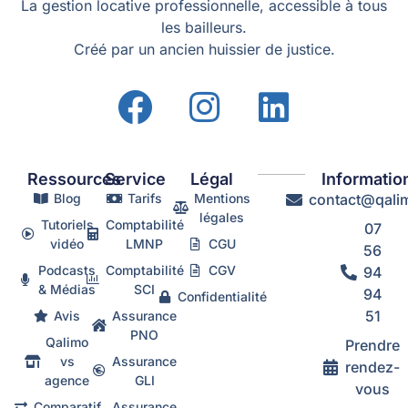
La gestion locative professionnelle, accessible à tous
les bailleurs.
Créé par un ancien huissier de justice.
Ressources
Service
Légal
Informatio
Blog
Tarifs
Mentions
contact@qalim
légales
Tutoriels
Comptabilité
07
vidéo
LMNP
CGU
56
Podcasts
Comptabilité
CGV
94
& Médias
SCI
94
Confidentialité
51
Avis
Assurance
PNO
Qalimo
Prendre
vs
Assurance
rendez-
agence
GLI
vous
Comparatif
Assurance