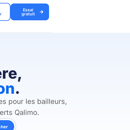
Essai
r
gratuit
ère,
on
.
s pour les bailleurs,
perts Qalimo.
cher