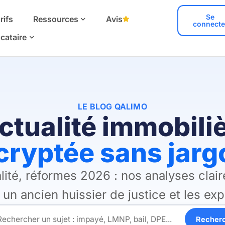
Se
rifs
Ressources
Avis
connecte
cataire
LE BLOG QALIMO
ctualité immobili
cryptée sans jarg
lité, réformes 2026 : nos analyses claire
un ancien huissier de justice et les ex
Recher