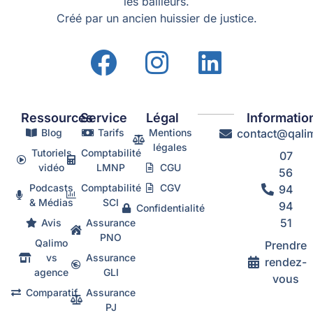
les bailleurs.
Créé par un ancien huissier de justice.
Ressources
Service
Légal
Informatio
Blog
Tarifs
Mentions
contact@qalim
légales
Tutoriels
Comptabilité
07
vidéo
LMNP
CGU
56
Podcasts
Comptabilité
CGV
94
& Médias
SCI
94
Confidentialité
51
Avis
Assurance
PNO
Qalimo
Prendre
vs
Assurance
rendez-
agence
GLI
vous
Comparatif
Assurance
PJ