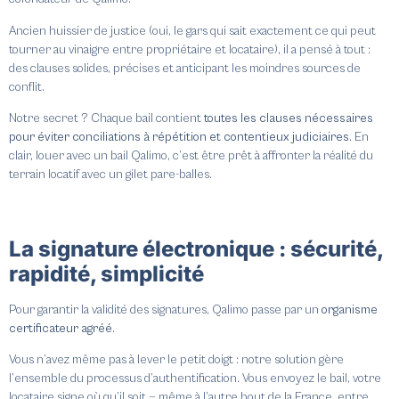
Ancien huissier de justice (oui, le gars qui sait exactement ce qui peut
tourner au vinaigre entre propriétaire et locataire), il a pensé à tout :
des clauses solides, précises et anticipant les moindres sources de
conflit.
Notre secret ? Chaque bail contient
toutes les clauses nécessaires
pour éviter conciliations à répétition et contentieux judiciaires
. En
clair, louer avec un bail Qalimo, c’est être prêt à affronter la réalité du
terrain locatif avec un gilet pare-balles.
La signature électronique : sécurité,
rapidité, simplicité
Pour garantir la validité des signatures, Qalimo passe par un
organisme
certificateur agréé
.
Vous n’avez même pas à lever le petit doigt : notre solution gère
l’ensemble du processus d’authentification. Vous envoyez le bail, votre
locataire signe où qu’il soit — même à l’autre bout de la France, entre