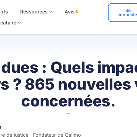
Se
rifs
Ressources
Avis
connecte
cataire
dues : Quels impac
s ? 865 nouvelles 
concernées.
s
e de justice · Fondateur de Qalimo