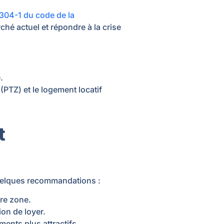
. 304-1 du code de la
ché actuel et répondre à la crise
.
(PTZ) et le logement locatif
t
quelques recommandations :
re zone.
ion de loyer.
ents plus attractifs.