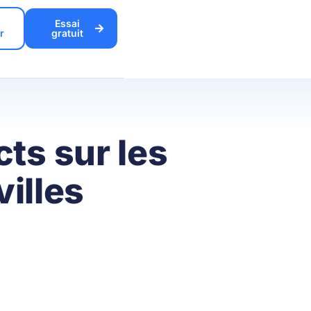
Essai
r
gratuit
ts sur les
villes