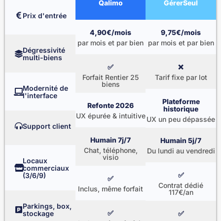
Qalimo
GérerSeul
Prix d'entrée
4,90€/mois
9,75€/mois
par mois et par bien
par mois et par bien
Dégressivité
multi-biens
✅
❌
Forfait Rentier 25
Tarif fixe par lot
biens
Modernité de
l'interface
Plateforme
Refonte 2026
historique
UX épurée & intuitive
UX un peu dépassée
Support client
Humain 7j/7
Humain 5j/7
Chat, téléphone,
Du lundi au vendredi
visio
Locaux
commerciaux
✅
(3/6/9)
✅
Contrat dédié
Inclus, même forfait
117€/an
Parkings, box,
✅
stockage
✅