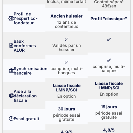
Inclus, même forfait
Contrat séparé
48€/an
Profil de
Ancien huissier
l'expert co-
Profil "classique"
12 ans de
fondateur
contentieux
✅
✅
Baux
Validés par un
conformes
huissier
ALUR
✅
✅
comprise, multi-
Synchronisation
comprise, multi-
banques
banques
bancaire
Liasse fiscale
Liasse fiscale
LMNP/SCI
LMNP/SCI
Aide à la
En option
déclaration
En option
fiscale
15 jours
30 jours
période essai
période essai
gratuite
Essai gratuit
gratuite
4,8/5
4,9/5