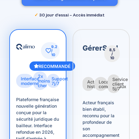
✓
30 jour d’essai – Accès immédiat
GérerSeul
9.2
8,5
/
/
10
10
RECOMMANDÉ
2x
Interface
Support
Service
moins
Acteur
Locaux
moderne
7j/7
client
cher
historique
commerciaux
5j/7
Plateforme française
Acteur français
nouvelle génération
bien établi,
conçue pour la
reconnu pour la
sécurité juridique du
profondeur de
bailleur. Interface
son
refondue en 2026,
accompagnement
tarif d’entrée à